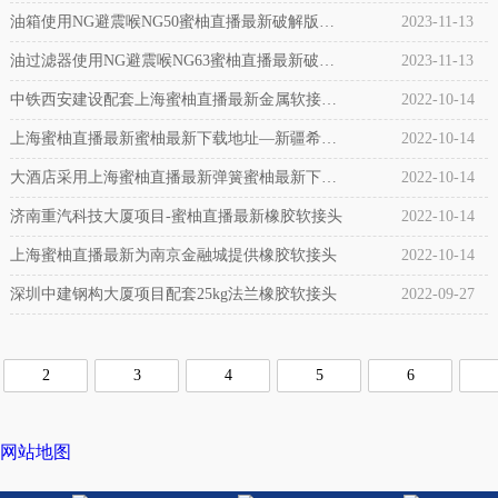
新破解版DN50/DN40/DN32-1.6Mpa-NR+Q235合同
油箱使用NG避震喉NG50蜜柚直播最新破解版合
2023-11-13
案例
同案例
油过滤器使用NG避震喉NG63蜜柚直播最新破解
2023-11-13
版合同案例
中铁西安建设配套上海蜜柚直播最新金属软接头
2022-10-14
产品
上海蜜柚直播最新蜜柚最新下载地址—新疆希尔
2022-10-14
顿酒店项目
大酒店采用上海蜜柚直播最新弹簧蜜柚最新下载
2022-10-14
地址
济南重汽科技大厦项目-蜜柚直播最新橡胶软接头
2022-10-14
上海蜜柚直播最新为南京金融城提供橡胶软接头
2022-10-14
深圳中建钢构大厦项目配套25kg法兰橡胶软接头
2022-09-27
2
3
4
5
6
网站地图